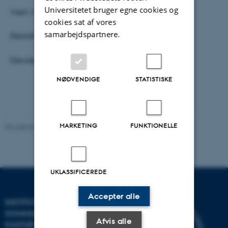
Universitetet bruger egne cookies og
Vært: Adrian Lloyd Hughes.
cookies sat af vores
samarbejdspartnere.
Redaktionen Klara Witt & Tobias Hermann.
(Sendes også kl. 21.03 og lørdag kl. 5.03).
NØDVENDIGE
STATISTISKE
MARKETING
FUNKTIONELLE
Revideret 08.02.2022
-
Mette-Marie Møller Svendsen
UKLASSIFICEREDE
Accepter alle
INSTITUT FOR
KOMMUNIKATION OG
Afvis alle
KULTUR