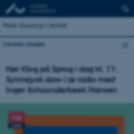
Peter Skautrup Centret
Centrets arbejde
Hør Klog på Sprog i dag kl. 11:
Synnejysk daw i æ radio med
Inger Schoonderbeek Hansen