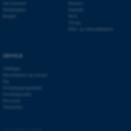
Navn
Udbyder / Domæne
Om instituttet
Bachelor
be_typo_user
Medarbejdere
Kandidat
TYPO3 Association
.au.dk
Kontakt
Ph.D.
Tilvalg
Efter- og videreuddannelse
fe_typo_user
Typo3 Association
.au.dk
GENVEJE
Afdelinger
Eksaminatorer og censorer
Fag
Forskningsprogrammer
Forskningscentre
Presserum
Tidsskrifter
ASP.NET_SessionId
Microsoft Corporation
.au.dk
©
—
Cookies på au.dk