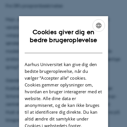
Fra DR's programbeskrivelse:
Mojn, du, hai do moch i æ øije! Ikke alle forstår den
vending. For mange lyder sønderjysk som det rene
Cookies giver dig en
volapyk. Klouch å æ sproch undersøger hvad den
ENGLISH
bedre brugeroplevelse
sønderjyske dialekt gør for dem, der har den som
DANISH
modersmål. Hvorfor er sønderjyderne bedre end alle
andre danskere til at holde fast i deres fødeegns særlige
Aarhus Universitet kan give dig den
sprog?
bedste brugeroplevelse, når du
vælger ”Accepter alle” cookies.
Gæster: Rikke Thomsen; singer/songwriter, Thea
Cookies gemmer oplysninger om,
Kastberg; Skuespiller & medskaber af Æ Teater, Inger
hvordan en bruger interagerer med et
Schonderbeek Hansen; Centerleder for Peter Skautrup-
website. Alle dine data er
centret for jysk dialektforskning v. Aarhus universitet.
anonymiseret, og de kan ikke bruges
til at identificere dig direkte. Du kan
Husk at du altid kan skrive dine sprogspørgsmål til os på
altid ændre dit samtykke under
klogpaasprog@dr.dk.
Cookies i webstedets footer.