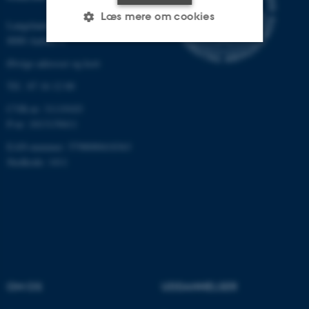
Læs mere om cookies
Langelandsgade 139
8000 Aarhus C
Øvrige adresser og kort
Nødvendige
Statistiske
Marketing
Tlf.: 87 16 12 00
Funktionelle
Uklassificerede
CVR-nr: 31119103
P-nr: 1013139411
EAN-nummer: 5798000418363
Nødvendige cookies hjælper
Stedkode: 1411
med at gøre hjemmesiden
brugbar ved at aktivere nogle
grundlæggende funktioner
som navigation mm.
Hjemmesiden kan ikke
fungerer uden disse cookies.
OM OS
UDDANNELSER