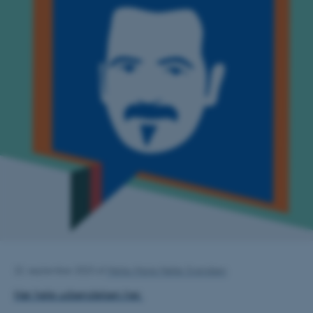
22. september 2023
af
Mette-Marie Møller Svendsen
Hør hele udsendelsen her.