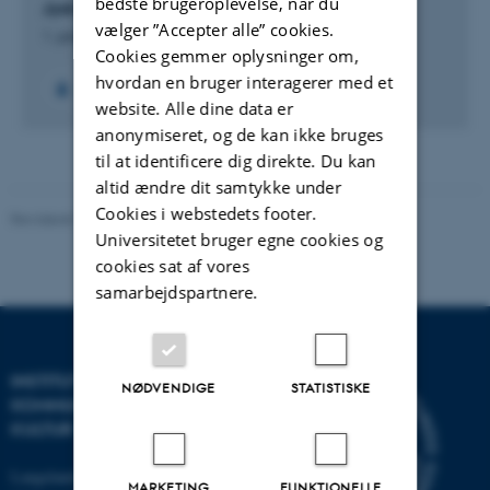
bedste brugeroplevelse, når du
Jysk Ordbog
vælger ”Accepter alle” cookies.
1. januar 2000
Cookies gemmer oplysninger om,
hvordan en bruger interagerer med et
+2
website. Alle dine data er
anonymiseret, og de kan ikke bruges
til at identificere dig direkte. Du kan
altid ændre dit samtykke under
Cookies i webstedets footer.
Revideret 10.12.2023
-
Mette-Marie Møller Svendsen
Universitetet bruger egne cookies og
cookies sat af vores
samarbejdspartnere.
INSTITUT FOR
NØDVENDIGE
STATISTISKE
KOMMUNIKATION OG
KULTUR
Langelandsgade 139
MARKETING
FUNKTIONELLE