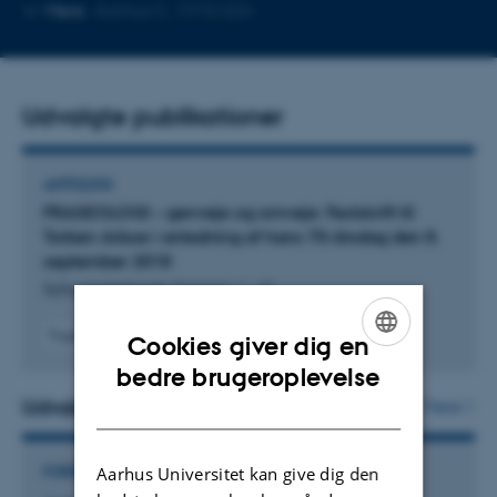
Kopier
Kopier
Mere
Aarhus C, 1910-024
telefonnummer
mailadresse
Udvalgte publikationer
ANTOLOGI
FRASEOLOGI – genveje og omveje: Festskrift til
Torben Arboe i anledning af hans 70-årsdag den 8.
september 2018
Schoonderbeek Hansen, I. +2.
Fagfællebedømt
Cookies giver dig en
ENGLISH
bedre brugeroplevelse
Udvalgte projekter
DANISH
Flere
Aarhus Universitet kan give dig den
FORSKNINGSPROJEKT