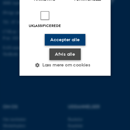
8000 Aarhus C
Øvrige adresser og kort
Tlf.: 87 16 12 00
UKLASSIFICEREDE
CVR-nr: 31119103
P-nr: 1013139411
Accepter alle
EAN-nummer: 5798000418363
Stedkode: 1411
Afvis alle
Læs mere om cookies
Nødvendige
Statistiske
Marketing
Funktionelle
Uklassificerede
OM OS
UDDANNELSER
Om instituttet
Bachelor
Nødvendige cookies hjælper
Medarbejdere
Kandidat
med at gøre hjemmesiden