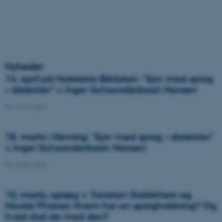
Nyheder
14. april på Holstebro Bibliotek: "Sjov med sprog
– dialekter" v. Inger Schoonderbeek Hansen
03. marts 2026
18. marts i Herning: "Sjov med sprog – dialekter"
v. Inger Schoonderbeek Hansen
03. marts 2026
10. marts, oplæg v. Yonatan Goldshtein og
Nicolai Pharao: Hvem har en sprogholdning? Og
hvad skal de med den?