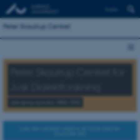
English
Peter Skautrup Centret
Peter Skautrup Centret for
Jysk Dialektforskning
Jysk sprog og kultur 1850-1920
Læs den seneste udgave af Ord & Sag her
(nummer 45)