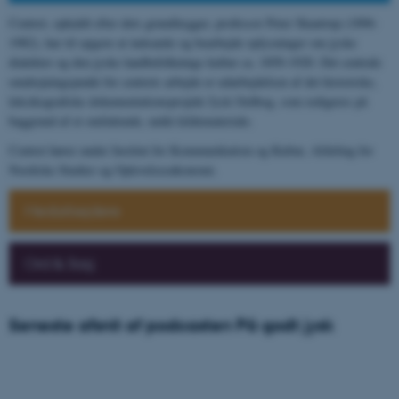
Centret, opkaldt efter dets grundlægger, professor Peter Skautrup (1896-
1982), har til opgave at indsamle og bearbejde oplysninger om jyske
dialekter og den jyske landbefolknings kultur ca. 1850-1920. Det centrale
omdrejningspunkt for centrets arbejde er udarbejdelsen af det historiske,
leksikografiske dokumentationsprojekt Jysk Ordbog, som redigeres på
baggrund af et omfattende, unikt kildemateriale.
Centret hører under Institut for Kommunikation og Kultur, Afdeling for
Nordiske Studier og Oplevelsesøkonomi.
Medarbejdere
Ord & Sag
Seneste afsnit af podcasten På godt jysk