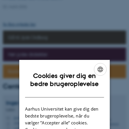
02. marts 2026
Se flere nyheder her
Gå til Jysk Ordbog
Hør jyske dialekter
Kontakt os
Cookies giver dig en
ENGLISH
bedre brugeroplevelse
Centerleder
DANISH
Inger Schoonderbeek
Hansen
Aarhus Universitet kan give dig den
Lektor
bedste brugeroplevelse, når du
jysis@cc.au.dk
M
vælger ”Accepter alle” cookies.
1910, 015A
H
+4592521699
P