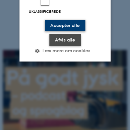
UKLASSIFICEREDE
Accepter alle
Afvis alle
Læs mere om cookies
Nødvendige
Statistiske
Marketing
Funktionelle
Uklassificerede
Nødvendige cookies hjælper
med at gøre hjemmesiden
brugbar ved at aktivere nogle
grundlæggende funktioner