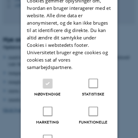
Cookies gemmer oplysninger om,
+4593521699
P
hvordan en bruger interagerer med et
website. Alle dine data er
anonymiseret, og de kan ikke bruges
til at identificere dig direkte. Du kan
altid ændre dit samtykke under
Nye ord i Jysk Ordbog (oktober 2025)
Cookies i webstedets footer.
Opdateret med bl.a. følgende ord:
Universitetet bruger egne cookies og
mandvat, adj.: kun i forbindelsen "blive mandvat", dvs. blive bekendt
cookies sat af vores
(ude blandt folk)
samarbejdspartnere.
mangeagtig, adj.: temmelig mange
mangle, v.: glatte, rulle (om tøj), synonym med mumle
marne, s.: lille bøjle eller ring i kant af klædningsstykke
NØDVENDIGE
STATISTISKE
mumle, v.: glatte, rulle (om tøj), synonym med mangle
Gå til Jysk Ordbog
MARKETING
FUNKTIONELLE