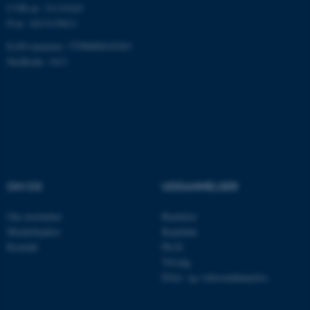
CVR-nr: 31119103
P-nr: 1013139411
EAN-nummer: 5798000418363
Stedkode: 1411
ASP.NET_SessionId
Microsoft Corporation
.au.dk
JSESSIONID
Oracle Corporation
.au.dk
OM OS
UDDANNELSER
Om instituttet
Bachelor
ARRAffinity
Microsoft Corporation
Medarbejdere
Kandidat
.mitstudie.au.dk
Kontakt
Ph.D.
Tilvalg
Efter- og videreuddannelse
esctx
Microsoft Corporation