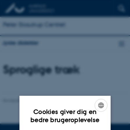
Peter Skautrup Centret
Jyske dialekter
Sproglige træk
Revideret 25.02.2022
-
Mette-Marie Møller Svendsen
Cookies giver dig en
ENGLISH
bedre brugeroplevelse
DANISH