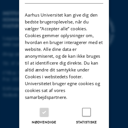
INSTITUT FOR
Aarhus Universitet kan give dig den
KOMMUNIKATION OG
bedste brugeroplevelse, når du
KULTUR
vælger ”Accepter alle” cookies.
Cookies gemmer oplysninger om,
Langelandsgade 139
hvordan en bruger interagerer med et
8000 Aarhus C
website. Alle dine data er
Øvrige adresser og kort
anonymiseret, og de kan ikke bruges
til at identificere dig direkte. Du kan
Tlf.: 87 16 12 00
altid ændre dit samtykke under
CVR-nr: 31119103
Cookies i webstedets footer.
P-nr: 1013139411
Universitetet bruger egne cookies og
EAN-nummer: 5798000418363
cookies sat af vores
Stedkode: 1411
samarbejdspartnere.
NØDVENDIGE
STATISTISKE