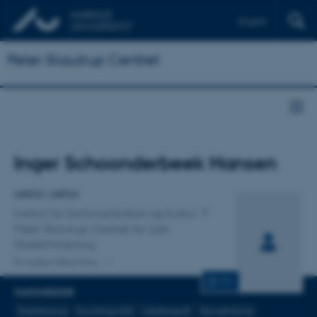
English
Peter Skautrup Centret
Titel
Inger Schoonderbeek Hansen
Primær tilknytning
Lektor, Lektor
Institut for Kommunikation og Kultur
Peter Skautrup Centret for Jysk
Dialektforskning
En anden tilknytning
CV
FAGOMRÅDER
Dialektologi
Sociolingvistik
Leksikografi
Sproghistorie