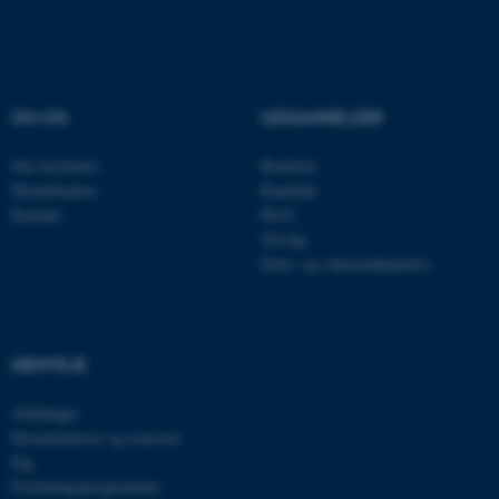
Navn
Udbyder / Domæne
be_typo_user
TYPO3 Association
OM OS
UDDANNELSER
.au.dk
Om instituttet
Bachelor
Medarbejdere
Kandidat
Kontakt
Ph.D.
fe_typo_user
Typo3 Association
Tilvalg
.au.dk
Efter- og videreuddannelse
GENVEJE
Afdelinger
Eksaminatorer og censorer
Fag
Forskningsprogrammer