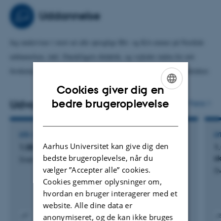
visse grammatiske spørgsmål (herunder tegnsætning og talesprogets
Uddannelse
grammatik).
Jeg underviser i stort set alle sproglige BA- og KA-emner på Nordisk-
uddannelsen, inkl. Danskfagets didaktik, og vejleder inden for mit
forskningsfelt, men er åben for interessante og nyskabende projektideer.
Cookies giver dig en
ENGLISH
bedre brugeroplevelse
Udvalgte publikationer
Flere
DANISH
LYD- ELLER BILLEDPRODUKTION
L
Aarhus Universitet kan give dig den
1.08: Thybomål ind- og udenlands
1
bedste brugeroplevelse, når du
s
Svendsen, M. +3.
vælger ”Accepter alle” cookies.
S
Cookies gemmer oplysninger om,
hvordan en bruger interagerer med et
website. Alle dine data er
anonymiseret, og de kan ikke bruges