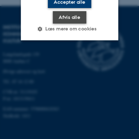
Accepter alle
Afvis alle
INSTITUT FOR
Læs mere om cookies
KOMMUNIKATION OG
KULTUR
Nødvendige
Statistiske
Marketing
Langelandsgade 139
8000 Aarhus C
Funktionelle
Uklassificerede
Øvrige adresser og kort
Tlf.: 87 16 12 00
Nødvendige cookies hjælper
CVR-nr: 31119103
med at gøre hjemmesiden
P-nr: 1013139411
brugbar ved at aktivere nogle
EAN-nummer: 5798000418363
grundlæggende funktioner
Stedkode: 1411
som navigation mm.
Hjemmesiden kan ikke
fungerer uden disse cookies.