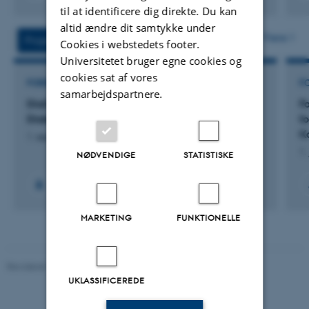
Digital
Digita
til at identificere dig direkte. Du kan
version
versi
altid ændre dit samtykke under
vedhæftet
vedh
Flere
Projekter
Aktiviteter
Cookies i webstedets footer.
Universitetet bruger egne cookies og
cookies sat af vores
FORSKNINGSPROJEKT
F
samarbejdspartnere.
DiaCorp: Legacy of Language: The Danish
F
Dialect Corpus
f
K
1. sep. 2026
-
31. aug. 2028
1.
NØDVENDIGE
STATISTISKE
MARKETING
FUNKTIONELLE
Revideret 10.12.2023
-
Mette-Marie Møller Svendsen
UKLASSIFICEREDE