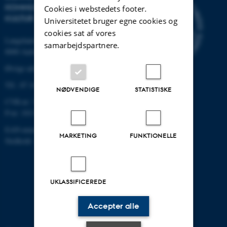
KOMMUNIKATION OG
Cookies i webstedets footer.
KULTUR
Universitetet bruger egne cookies og
cookies sat af vores
Langelandsgade 139
samarbejdspartnere.
8000 Aarhus C
Øvrige adresser og kort
Tlf.: 87 16 12 00
NØDVENDIGE
STATISTISKE
CVR-nr: 31119103
P-nr: 1013139411
EAN-nummer: 5798000418363
MARKETING
FUNKTIONELLE
Stedkode: 1411
UKLASSIFICEREDE
Accepter alle