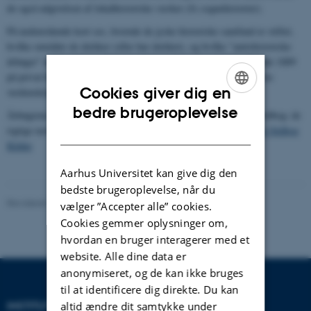
de også udgivelsen af lokalhistoriske værker (fx sognehistorier).
På nedenstående kort ses, hvornår de jyske historiske samfund er stiftet,
hvilke områder de dækker (eller har dækket), og hvilke "amtshistoriske
årbøger" de har udgivet. Sønderjydske Aarbøger var startet allerede 1889
på privat basis, men blev 1923 (efter en pause under og efter første
Cookies giver dig en
verdenskrig) overtaget af Historisk Selskab for Sønderjylland.
ENGLISH
bedre brugeroplevelse
Årbøgerne er angivet med den forkortelse, der anvendes i Jysk Ordbog; de
rigtige navne, som ofte er ændret hen over årene, fremgår af
Jysk Ordbog
DANISH
Kilder
Aarhus Universitet kan give dig den
bedste brugeroplevelse, når du
Revideret 13.04.2021
-
Mette-Marie Møller Svendsen
vælger ”Accepter alle” cookies.
Cookies gemmer oplysninger om,
hvordan en bruger interagerer med et
website. Alle dine data er
anonymiseret, og de kan ikke bruges
til at identificere dig direkte. Du kan
INSTITUT FOR
altid ændre dit samtykke under