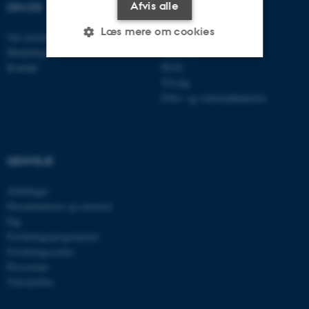
Afvis alle
OM OS
UDDANNELSER
Læs mere om cookies
Om instituttet
Bachelor
Medarbejdere
Kandidat
Kontakt
Ph.D.
Tilvalg
Nødvendige
Statistiske
Marketing
Efter- og videreuddannelse
Funktionelle
Uklassificerede
GENVEJE
Nødvendige cookies hjælper
med at gøre hjemmesiden
Afdelinger
brugbar ved at aktivere nogle
Eksaminatorer og censorer
grundlæggende funktioner
Fag
som navigation mm.
Forskningsprogrammer
Hjemmesiden kan ikke
Forskningscentre
fungerer uden disse cookies.
Presserum
Tidsskrifter