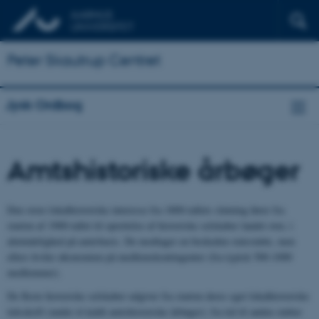
Peter Skautrup Centret
Jysk Ordbog
Amtshistoriske årbøger
Den store lokalhistoriske interesse fra 1800-tallets slutning fører fra
starten af 1900-tallet til oprettelse af historiske selskaber landet over, i
almindelighed på amtsbasis. De modtager en beskeden statsstøtte, men
ellers hviler økonomien på medlemskontingenter (fra typisk 500-1000
medlemmer).
De fleste historiske selskaber udgiver fra starten deres eget lokalhistoriske
tidsskrift (under ét kaldt amtshistoriske årbøger); fra tid til anden støtter