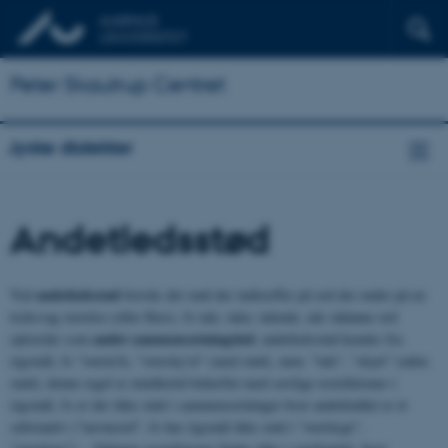
Peter Skautrup Centret
Jyske dialekter
Andetledsstød
andetledsstød
Ved
forstås det stød der indtræffer på ord der ender på en
tryksvag stavelse (eller flere), fx tale, taler, talende, når sådanne ord
andet sammensætningsled
optræder som
; andetledsstød kendes fra
rigsmål, fx "overta'le, "oversky'et" (med stød), men: "tale", "skyet" (uden
stød); denne regel er imidlertid behæftet med særlige restriktioner i
rigsmål, fx er der ikke stød i sammensætninger hvor andetleddet er et
substantiv ("navneord", fx har rigsmål ikke stød i "overlæge",