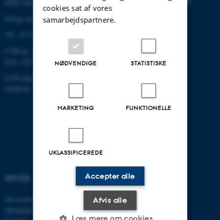
8000 Aarhus C
cookies sat af vores
Øvrige adresser og kort
samarbejdspartnere.
Tlf.: 87 16 12 00
CVR-nr: 31119103
P-nr: 1013139411
NØDVENDIGE
STATISTISKE
EAN-nummer: 5798000418363
Stedkode: 1411
MARKETING
FUNKTIONELLE
UKLASSIFICEREDE
Accepter alle
OM OS
UDDANNELSER
Om instituttet
Bachelor
Afvis alle
Medarbejdere
Kandidat
Læs mere om cookies