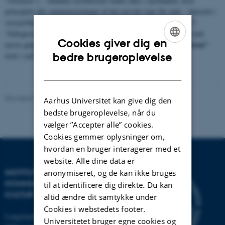
"overdyne"). - Sådanne restriktioner findes ikke i sjællandsk, hvor
principielt alle sammensætninger af den nævnte type får stød. - Specielt i
vestsjællandsk kan stød dog variere med ikke-stød, fx udtales lj. 5
"fedtegrever" og lj. 7 "allehånde" ikke med stød (men har måske stød
Cookies giver dig en
"resistent"
næste gang de forekommer). - Andetledsstødet er et meget
ENGLISH
bedre brugeroplevelse
træk i sjællandsk; jf
kort 3
.
DANISH
Revideret 25.02.2022
-
Mette-Marie Møller Svendsen
Aarhus Universitet kan give dig den
bedste brugeroplevelse, når du
vælger ”Accepter alle” cookies.
Cookies gemmer oplysninger om,
hvordan en bruger interagerer med et
website. Alle dine data er
INSTITUT FOR
anonymiseret, og de kan ikke bruges
KOMMUNIKATION OG
til at identificere dig direkte. Du kan
KULTUR
altid ændre dit samtykke under
Cookies i webstedets footer.
Langelandsgade 139
Universitetet bruger egne cookies og