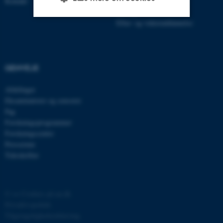
Kontakt
Ph.D.
Tilvalg
Efter- og videreuddannelse
Nødvendige
Statistiske
Marketing
Funktionelle
Uklassificerede
GENVEJE
Afdelinger
Nødvendige cookies hjælper
Eksaminatorer og censorer
med at gøre hjemmesiden
Fag
brugbar ved at aktivere nogle
Forskningsprogrammer
grundlæggende funktioner
Forskningscentre
Presserum
som navigation mm.
Tidsskrifter
Hjemmesiden kan ikke
fungerer uden disse cookies.
©
—
Cookies på au.dk
Privatlivspolitik
Navn
Udbyder / Domæne
Tilgængelighedserklæring