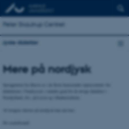
Peter Skautrup Centret
Jyske dialekter
Mere på nordjysk
Sprogprøven fra Skæve er i de fleste henseender repræsentativ for
dialekterne i Vendsyssel, i mindre grad for de øvrige dialekter i
Nordjylland, dvs. på Læsø og i Hanherrederne.
Af længere tekster på nordjysk kan nævnes:
På vendelbomål: