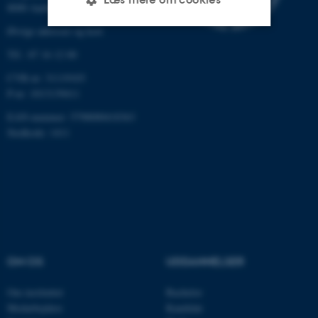
8000 Aarhus C
Øvrige adresser og kort
Nødvendige
Statistiske
Marketing
Tlf.: 87 16 12 00
CVR-nr: 31119103
Funktionelle
Uklassificerede
P-nr: 1013139411
EAN-nummer: 5798000418363
Stedkode: 1411
Nødvendige cookies hjælper
med at gøre hjemmesiden
brugbar ved at aktivere nogle
grundlæggende funktioner
som navigation mm.
Hjemmesiden kan ikke
fungerer uden disse cookies.
OM OS
UDDANNELSER
Om instituttet
Bachelor
Navn
Udbyder / Domæne
Medarbejdere
Kandidat