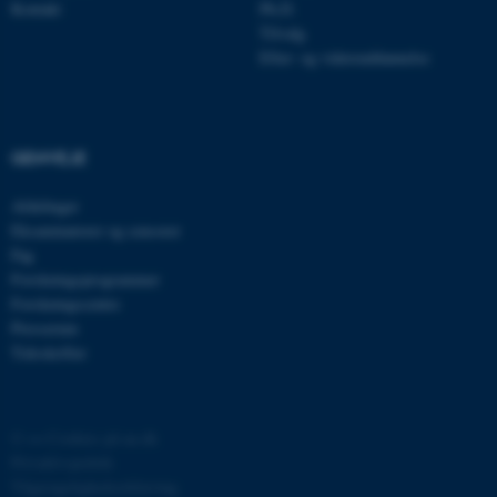
Kontakt
Ph.D.
be_typo_user
TYPO3 Association
.au.dk
Tilvalg
Efter- og videreuddannelse
fe_typo_user
Typo3 Association
.au.dk
GENVEJE
Afdelinger
Eksaminatorer og censorer
Fag
Forskningsprogrammer
Forskningscentre
Presserum
Tidsskrifter
ASP.NET_SessionId
Microsoft Corporation
©
—
Cookies på au.dk
.au.dk
Privatlivspolitik
Tilgængelighedserklæring