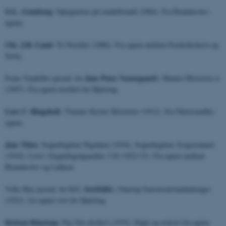
O.L. Grønborg
: Optegnelser på vendelbomål (1884). Fra Brønderslev-
egnen.
Chr. J.R. Lund
: To Noveller (1886). Fra egnen mellem Frederikshavn og
Sæby.
Jens Peter Vestergaard
Frans Vendelbo (pseud. for
): Munter Historrier ø
(1907). Fra egnen nordøst for Hjørring.
Lars C. Ringsholt
: Timmer Kræns Historrier (1912). Fra Nørresundby-
egnen.
Jens Thise
: Sognefogdens Pigebørn (1918), Sognefogdens Svigersønner
(1919), Livet i Sognefogedgaarden. I-II (1922-23). Fra egnen mellem
Brønderslev og Løkken.
S.C. Sortfeldt
Volle Mai (pseud. for
): Gnierup Saavnrodsfaarhailenger
(1923). fra egnen vest for Hjørring.
.
Kristen Klastrup
: Paa Træ
skofjo'l (1935). Digte og remser fra egnen