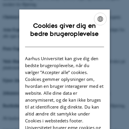
nordøst for Hjørring
Christen Krogh
: Fraa min Baaendoms Laej (1944). Fra Løkken-egnen.
Cookies giver dig en
Arne Espegaard
: Gavn og Gammen (1960). Småfortællinger og digte fra
ENGLISH
bedre brugeroplevelse
alle egne af Vendsyssel samt Læsø.
DANISH
Peter Engelund
: Klet-Peter I-II (1968-69). Fra Løkken-egnen.
Aarhus Universitet kan give dig den
Niels Hausgaard
: Et portræt (1973) og følgende plader (alle med tekst på
bedste brugeroplevelse, når du
pladeomslaget). Fra Hirtshals-egnen.
vælger ”Accepter alle” cookies.
Cookies gemmer oplysninger om,
Ejnar Jensen
: Krøniker (1980). Fra Sindal-egnen.
hvordan en bruger interagerer med et
Johannes Hadding
website. Alle dine data er
: Parabler på rim (1988). Fra Hjørring-egnen.
anonymiseret, og de kan ikke bruges
Bastholm Nørgård
: Mæ å Moses (1990). Fra egnen nordøst for Hjørring.
til at identificere dig direkte. Du kan
altid ændre dit samtykke under
På hanherredsmål:
Cookies i webstedets footer.
Universitetet bruger egne cookies og