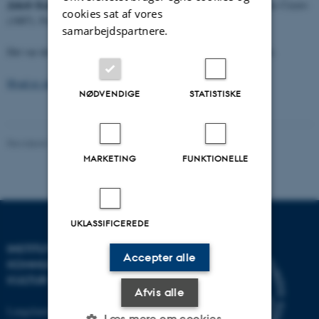
Jakob Knudsen
: Den først' af de catilinarisk' Taaler af M. Tullius Cicero
cookies sat af vores
(1887). Fra Aggersborg-egnen.
samarbejdspartnere.
Det var det vigtigste af, hvad der er skrevet PÅ denne egnsdialekt.
Hvad er skrevet OM dialekten?
NØDVENDIGE
STATISTISKE
Revideret 13.04.2021
-
Mette-Marie Møller Svendsen
MARKETING
FUNKTIONELLE
UKLASSIFICEREDE
INSTITUT FOR
Accepter alle
KOMMUNIKATION OG
KULTUR
Afvis alle
Langelandsgade 139
Læs mere om cookies