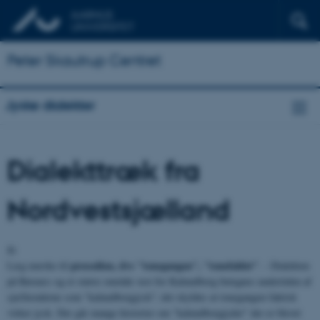
Peter Skautrup Centret
Jyske dialekter
Dialekttræk fra
Nordvestsjælland
1)
prosodien, dvs "tonegangen", "tonefaldet"
Læg mærke til
. - Dialekten
på Røsnæs og et større område vest for Kalundborg betegnes undertiden af
sjællænderne som "kalundborgjysk"; det skyldes at tonegangen faktisk
virker jysk. Der går mange historier om "kalundborgjyder" der er blevet