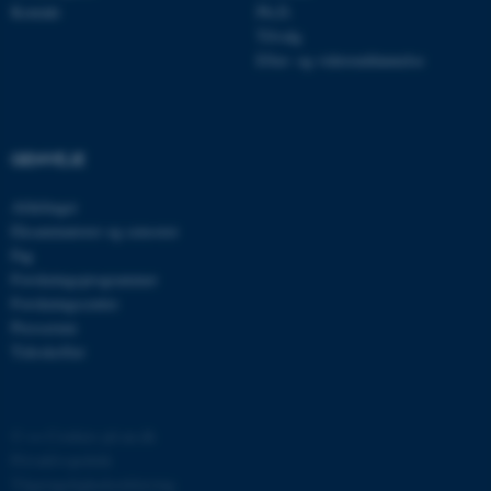
Kontakt
Ph.D.
Tilvalg
Efter- og videreuddannelse
GENVEJE
ASP.NET_SessionId
Microsoft Corporation
.au.dk
Afdelinger
Eksaminatorer og censorer
Fag
Forskningsprogrammer
Forskningscentre
JSESSIONID
Oracle Corporation
.au.dk
Presserum
Tidsskrifter
ARRAffinity
Microsoft Corporation
.mitstudie.au.dk
©
—
Cookies på au.dk
Privatlivspolitik
Tilgængelighedserklæring