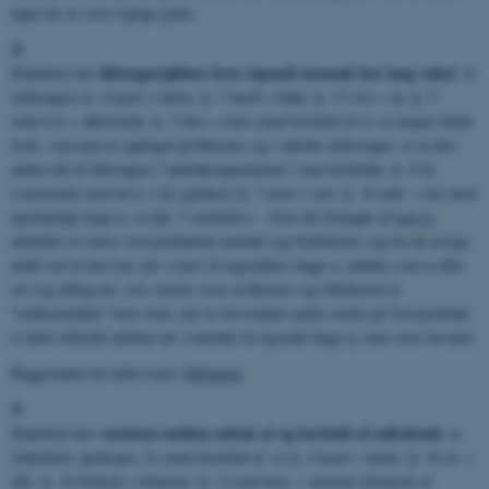
taget for at være rigtige jyder.
2)
diftonger/glidere hvor rigsmål normalt har lang vokal
Dialekten har
, fx
(diftonger) lj. 4 kyert = kørte, lj. 7 bueð = både, lj. 17 u'er = år, lj. 5
awlevi'er = afleverede, lj. 5 bå:e = bare (med bortfald af r); et meget lokalt
træk, som kun er iagttaget på Røsnæs og i enkelte nabosogne, er at den
anden del af diftongen ("andenkomponenten") kan bortfalde, lj. 8 lu'
(varierende med lu'e) = lå; (glidere) lj. 7 nowt = not, lj. 16 nøw' = nu (med
oprindeligt langt u, se pkt. 5 nedenfor). - Som det fremgår af
kort 6
,
adskiller et større vestsjællandsk område (og Sydfalster) sig fra de øvrige
ømål ved at den lyd, der svarer til rigsmålets lange u, udtales som u eller
uw (og aldrig øw, yw); kortet viser at Røsnæs og Odsherred er
"reliktområder" hvor træk, der er forsvundet andre steder på Vestsjælland
(i dette tilfælde udtalen øw svarende til rigsmål langt u), kan være bevaret.
Baggrunden for dette træk:
Diftonger
3)
variation mellem udtale af og bortfald af udlydende -e
Dialekten har
(fakultativ apokope), fx (med bortfald af -e) lj. 4 kyert = kørte, lj. 18 al: =
alle, lj. 18 feskern = fiskerne, lj. 13 now'tern: = noterne (bemærk at