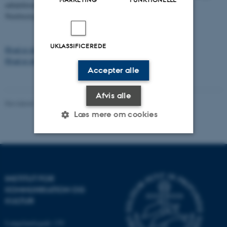
udtaleformer i ømålene; udtalen hæls er især hjemmehørende på
Nordvestsjælland.
UKLASSIFICEREDE
Hvad er der skrevet PÅ dialekten?
Hvad er der skrevet OM dialekten?
Accepter alle
Afvis alle
Revideret 13.04.2021
-
Mette-Marie Møller Svendsen
Læs mere om cookies
Nødvendige
Statistiske
Marketing
Funktionelle
Uklassificerede
INSTITUT FOR
KOMMUNIKATION OG
KULTUR
Nødvendige cookies hjælper
Langelandsgade 139
med at gøre hjemmesiden