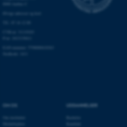
8000 Aarhus C
brugbar ved at aktivere nogle
grundlæggende funktioner
Øvrige adresser og kort
som navigation mm.
Tlf.: 87 16 12 00
Hjemmesiden kan ikke
CVR-nr: 31119103
fungerer uden disse cookies.
P-nr: 1013139411
EAN-nummer: 5798000418363
Stedkode: 1411
Navn
Udbyder / Domæne
be_typo_user
TYPO3 Association
.au.dk
fe_typo_user
Typo3 Association
.au.dk
OM OS
UDDANNELSER
Om instituttet
Bachelor
Medarbejdere
Kandidat